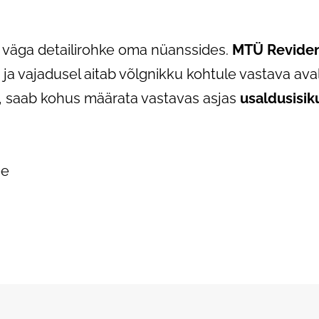
 väga detailirohke oma nüanssides.
MTÜ Revide
s ja vajadusel aitab võlgnikku kohtule vastava av
, saab kohus määrata vastavas asjas
usaldusisik
ee