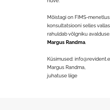
huve.
Mõistagi on FIMS-menetlus
konsultatsiooni selles valla
rahuldab võlgniku avalduse
Margus Randma
.
Küsimused: info@revident.
Margus Randma,
juhatuse liige