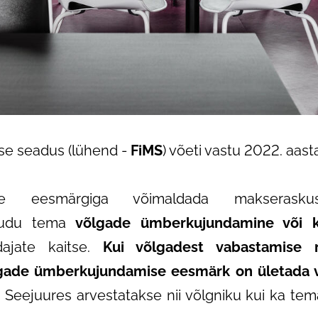
use seadus (lühend -
FiMS
) võeti vastu 2022. aasta
e eesmärgiga võimaldada makseraskuste
kaudu tema
võlgade ümberkujundamine või k
dajate kaitse.
Kui võlgadest vabastamise 
õlgade ümberkujundamise eesmärk on ületada 
Seejuures arvestatakse nii võlgniku kui ka tem