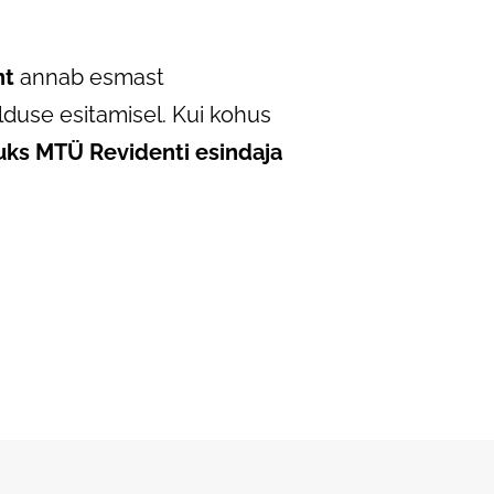
nt
annab esmast
alduse esitamisel. Kui kohus
uks MTÜ Revidenti esindaja