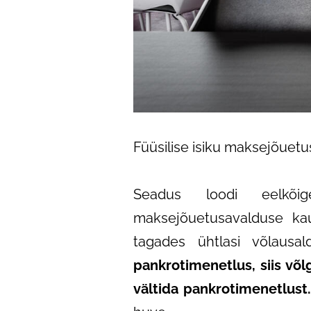
Füüsilise isiku maksejõuet
Seadus loodi eelkõig
maksejõuetusavalduse 
tagades ühtlasi võlausal
pankrotimenetlus, siis v
vältida pankrotimenetlust.