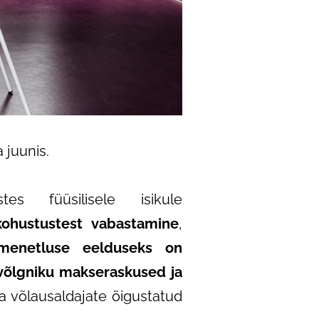
 juunis.
s füüsilisele isikule
ohustustest vabastamine
,
menetluse eelduseks on
võlgniku makseraskused ja
a võlausaldajate õigustatud